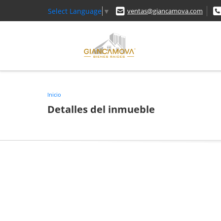
Select Language
▼
ventas@giancamova.com
Inicio
Detalles del inmueble