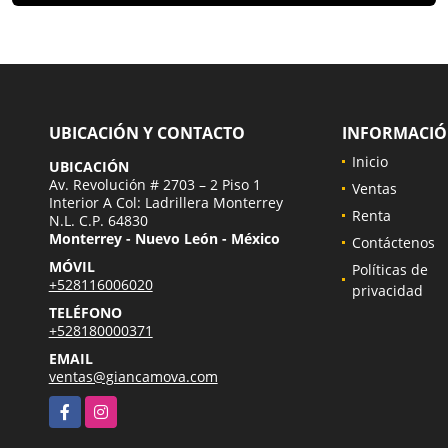
UBICACIÓN Y CONTACTO
INFORMACI
Inicio
UBICACIÓN
Av. Revolución # 2703 – 2 Piso 1
Ventas
Interior A Col: Ladrillera Monterrey
Renta
N.L. C.P. 64830
Monterrey - Nuevo León - México
Contáctenos
MÓVIL
Políticas de
+528116006020
privacidad
TELÉFONO
+528180000371
EMAIL
ventas@giancamova.com
Facebook
Instagram