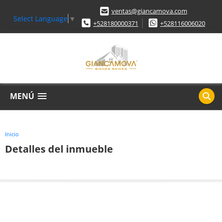
ventas@giancamova.com
Select Language
▼
+528180000371
+528116006020
MENÚ
Inicio
Detalles del inmueble