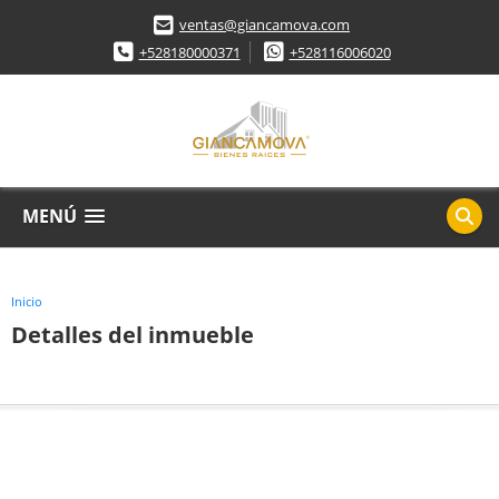
ventas@giancamova.com
+528180000371
+528116006020
MENÚ
Inicio
Detalles del inmueble